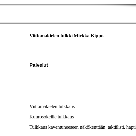
Viittomakielen tulkki Mirkka Kippo
Palvelut
Viittomakie
len tulkkaus
Kuurosokeille tulkkaus
Tulkkaus kaventuneeseen näkökenttään, taktiilisti, haptis