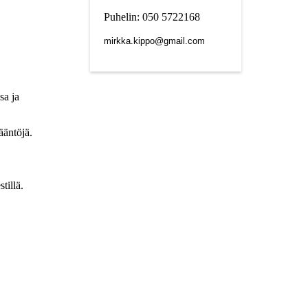
Puhelin: 050 5722168
mirkka.kippo@gmail.com
sa ja
ääntöjä.
tillä.