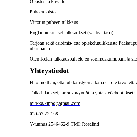
Opastus ja kuvailu
Puheen toisto
Viitotun puheen tulkkaus
Englanninkieliset tulkkaukset (vaativa taso)
Tarjoan sekä asioimis- että opiskelutulkkausta Pääkaup
ulkomailla.
Olen Kelan tulkkauspalvelujen sopimuskumppani ja sitou
Yhteystiedot
Huomioithan, että tulkkaustyön aikana en ole tavoitettavi
Tulkkitilaukset, tarjouspyynnöt ja yhteistyöehdotukset:
mirkka.kippo@gmail.com
050-57 22 168
Y-tunnus 2546462-9 TMI: Rosalind