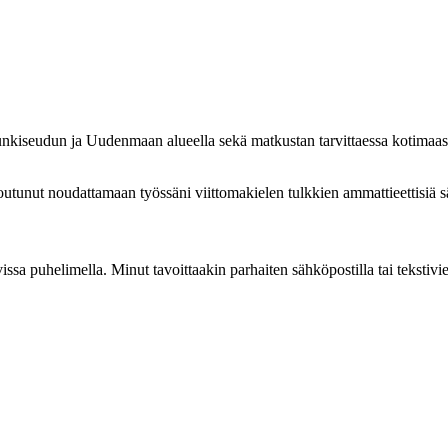
unkiseudun ja Uudenmaan alueella sekä matkustan tarvittaessa kotimaas
tunut noudattamaan työssäni viittomakielen tulkkien ammattieettisiä s
ssa puhelimella. Minut tavoittaakin parhaiten sähköpostilla tai tekstivies